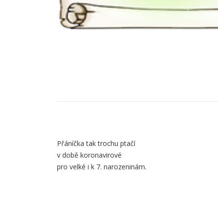
Obsah
Přáníčka tak trochu ptačí
záložky
v době koronavirové
pro velké i k 7. narozeninám.
Popis