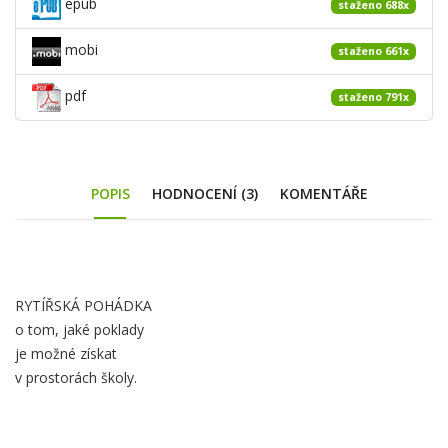
epub
staženo 688x
mobi
staženo 661x
pdf
staženo 791x
POPIS
HODNOCENÍ (3)
KOMENTÁŘE
Obsah
RYTÍŘSKÁ POHÁDKA
záložky
o tom, jaké poklady
Popis
je možné získat
v prostorách školy.