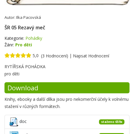
Autor:
Ilka Pacovská
ŠR 05 Rezavý meč
Kategorie:
Pohádky
Žánr:
Pro děti
5,0
|
(3 Hodnocení)
Napsat Hodnocení
Krátké
RYTÍŘSKÁ POHÁDKA
shrnutí
pro děti
Download
Knihy, ebooky a další dílka jsou pro nekomerční účely k volnému
stažení v různých formátech.
doc
staženo 659x