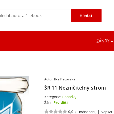
Hledat
ŽÁNRY
ONLINE ČTEČKY
OFFLINE ČTEČK
EPUB Reader Online
DOC Viewer
Autor:
Ilka Pacovská
MOBI Reader Online
Google EPUB R
ŠR 11 Nezničitelný strom
PDF DOC TXT Viewer
Google MOBI R
Kategorie:
Pohádky
Žánr:
Pro děti
Adobe PDF Rea
0,0
|
( Hodnocení)
Napsat 