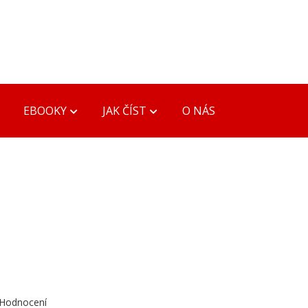
EBOOKY
JAK ČÍST
O NÁS
Y
PŘEVODY FORMÁTŮ
Konverze PDB, MOBI ->
EPUB, MOBI
eader
Konverze DOC -> PDF,
eader
EPUB, MOBI, PDB
der
Hodnocení