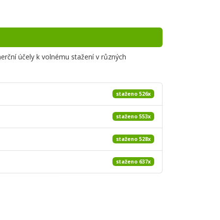
merční účely k volnému stažení v různých
staženo 526x
staženo 553x
staženo 528x
staženo 637x