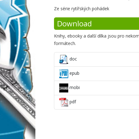
Krátké
Ze série rytířských pohádek
shrnutí
Download
Knihy, ebooky a další dílka jsou pro neko
formátech.
doc
epub
mobi
pdf