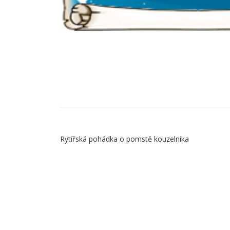
Obsah
Rytířská pohádka o pomstě kouzelníka
záložky
Popis