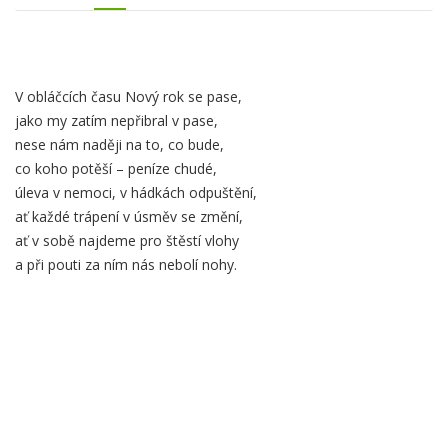
Obsah
V obláčcích času Nový rok se pase,
záložky
jako my zatím nepřibral v pase,
Popis
nese nám naději na to, co bude,
co koho potěší – peníze chudé,
úleva v nemoci, v hádkách odpuštění,
ať každé trápení v úsměv se změní,
ať v sobě najdeme pro štěstí vlohy
a při pouti za ním nás nebolí nohy.