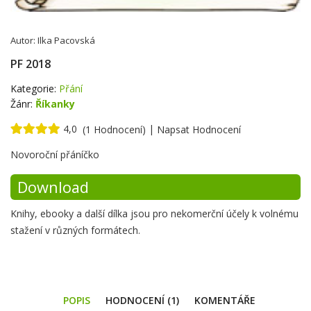
Autor:
Ilka Pacovská
PF 2018
Kategorie:
Přání
Žánr:
Říkanky
4,0
|
(1 Hodnocení)
Napsat Hodnocení
Krátké
Novoroční přáníčko
shrnutí
Download
Knihy, ebooky a další dílka jsou pro nekomerční účely k volnému
stažení v různých formátech.
POPIS
HODNOCENÍ (1)
KOMENTÁŘE