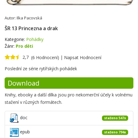
Autor:
Ilka Pacovská
ŠR 13 Princezna a drak
Kategorie:
Pohádky
Žánr:
Pro děti
2,7
|
(6 Hodnocení)
Napsat Hodnocení
Krátké
Poslední ze série rytířských pohádek
shrnutí
Download
Knihy, ebooky a další dílka jsou pro nekomerční účely k volnému
stažení v různých formátech.
doc
staženo 547x
epub
staženo 794x