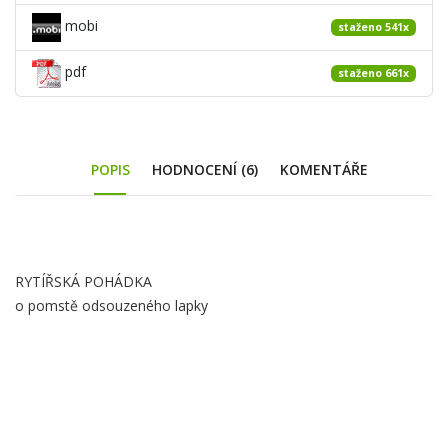
mobi
staženo 541x
pdf
staženo 661x
POPIS
HODNOCENÍ (6)
KOMENTÁŘE
Obsah
RYTÍŘSKÁ POHÁDKA
záložky
o pomstě odsouzeného lapky
Popis