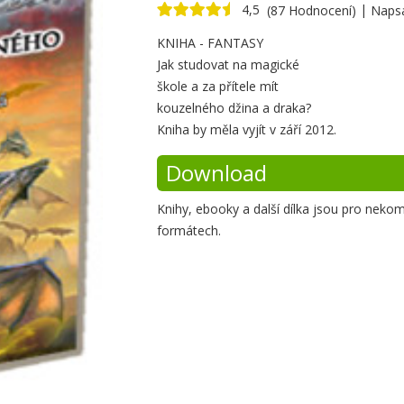
4,5
|
(87 Hodnocení)
Naps
Krátké
KNIHA - FANTASY
Jak studovat na magické
shrnutí
škole a za přítele mít
kouzelného džina a draka?
Kniha by měla vyjít v září 2012.
Download
Knihy, ebooky a další dílka jsou pro neko
formátech.