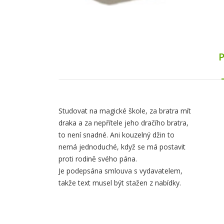
Obsah
Studovat na magické škole, za bratra mít
draka a za nepřítele jeho dračího bratra,
záložky
to není snadné. Ani kouzelný džin to
nemá jednoduché, když se má postavit
Popis
proti rodině svého pána.
Je podepsána smlouva s vydavatelem,
takže text musel být stažen z nabídky.