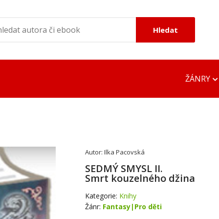
Hledat
ŽÁNRY
ONLINE ČTEČKY
OFFLINE ČTEČK
EPUB Reader Online
DOC Viewer
Autor:
Ilka Pacovská
MOBI Reader Online
Google EPUB R
SEDMÝ SMYSL II.
Smrt kouzelného džina
PDF DOC TXT Viewer
Google MOBI R
Kategorie:
Knihy
Adobe PDF Rea
Žánr:
Fantasy|Pro děti