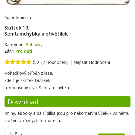
Autor:
Mamula
Skřítek 10.
Semtamchybka a přívětílek
Kategorie:
Pohádky
Žánr:
Pro děti
5,0
|
(2 Hodnocení)
Napsat Hodnocení
Krátké
Pohádkový příběh z lesa,
shrnutí
kde žije skřítek Dubísek
a zmenšený drak Semtamchybka.
Download
Knihy, ebooky a další dílka jsou pro nekomerční účely k volnému
stažení v různých formátech.