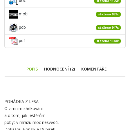
doc
staženo 1125x
mobi
staženo 989x
pdb
staženo 947x
pdf
staženo 1348x
POPIS
HODNOCENÍ (2)
KOMENTÁŘE
Obsah
POHÁDKA Z LESA
záložky
O zimním sáňkování
Popis
a o tom, jak ještěrům
pobyt v mrazu moc nesvědčí.
Dokážou Honzík a Dubísek