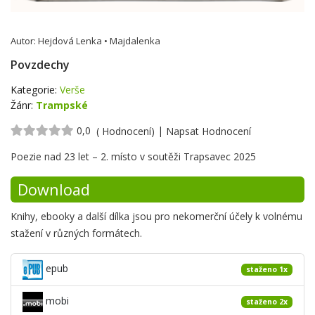
Autor:
Hejdová Lenka • Majdalenka
Povzdechy
Kategorie:
Verše
Žánr:
Trampské
0,0
|
( Hodnocení)
Napsat Hodnocení
Krátké
Poezie nad 23 let – 2. místo v soutěži Trapsavec 2025
shrnutí
Download
Knihy, ebooky a další dílka jsou pro nekomerční účely k volnému
stažení v různých formátech.
epub
staženo 1x
mobi
staženo 2x