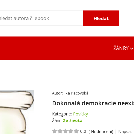
Hledat
ŽÁNRY
ONLINE ČTEČKY
OFFLINE ČTEČK
EPUB Reader Online
DOC Viewer
Autor:
Ilka Pacovská
MOBI Reader Online
Google EPUB R
Dokonalá demokracie neexi
PDF DOC TXT Viewer
Google MOBI R
Kategorie:
Povídky
Žánr:
Ze života
Adobe PDF Rea
0,0
|
( Hodnocení)
Napsat 