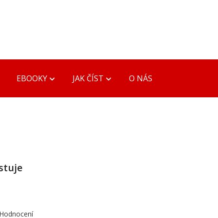
EBOOKY
JAK ČÍST
O NÁS
Y
PŘEVODY FORMÁTŮ
Konverze PDB, MOBI ->
EPUB, MOBI
eader
stuje
Konverze DOC -> PDF,
eader
EPUB, MOBI, PDB
der
Hodnocení