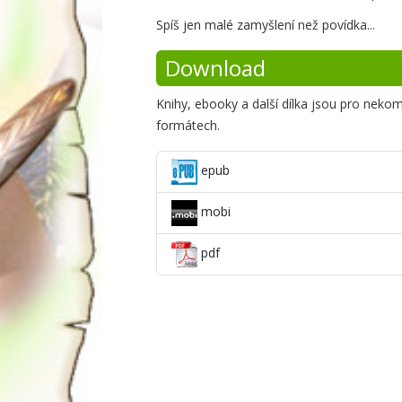
Krátké
Spíš jen malé zamyšlení než povídka...
shrnutí
Download
Knihy, ebooky a další dílka jsou pro neko
formátech.
epub
mobi
pdf