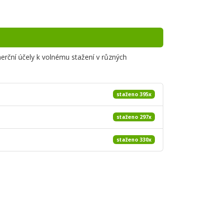
merční účely k volnému stažení v různých
staženo 395x
staženo 297x
staženo 330x