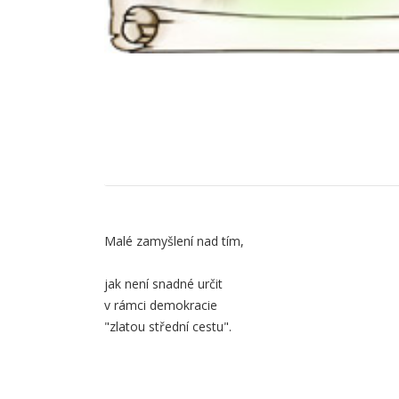
Obsah
Malé zamyšlení nad tím,
záložky
jak není snadné určit
v rámci demokracie
Popis
"zlatou střední cestu".