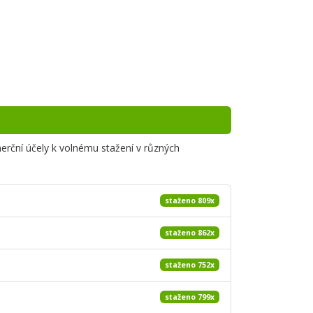
merční účely k volnému stažení v různých
staženo 809x
staženo 862x
staženo 752x
staženo 799x