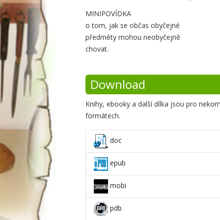
Krátké
MINIPOVÍDKA
o tom, jak se občas obyčejné
shrnutí
předměty mohou neobyčejně
chovat.
Download
Knihy, ebooky a další dílka jsou pro neko
formátech.
doc
epub
mobi
pdb