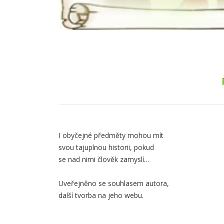
Obsah
I obyčejné předměty mohou mít
svou tajuplnou historii, pokud
záložky
se nad nimi člověk zamyslí…
Popis
Uveřejněno se souhlasem autora,
další tvorba na
jeho webu.