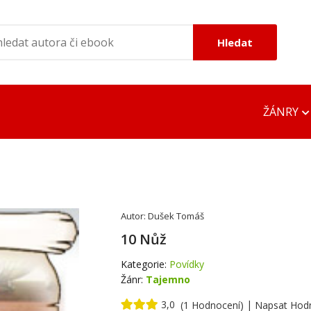
Hledat
ŽÁNRY
ONLINE ČTEČKY
OFFLINE ČTEČK
EPUB Reader Online
DOC Viewer
Autor:
Dušek Tomáš
MOBI Reader Online
Google EPUB R
10 Nůž
PDF DOC TXT Viewer
Google MOBI R
Kategorie:
Povídky
Žánr:
Tajemno
Adobe PDF Rea
3,0
|
(1 Hodnocení)
Napsat Hod