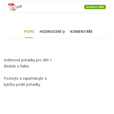
pdf
staženo 245x
POPIS
HODNOCENÍ ()
KOMENTÁŘE
Obsah
Květinové pohádky pro děti 1
záložky
Bledule a fialka.
Popis
Poznejte a zapamatujte si
kytičku podle pohádky.