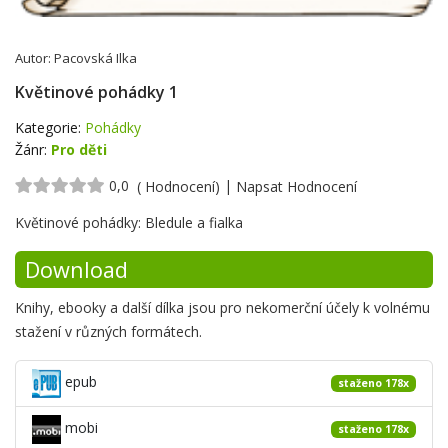
Autor:
Pacovská Ilka
Květinové pohádky 1
Kategorie:
Pohádky
Žánr:
Pro děti
0,0
|
( Hodnocení)
Napsat Hodnocení
Krátké
Květinové pohádky: Bledule a fialka
shrnutí
Download
Knihy, ebooky a další dílka jsou pro nekomerční účely k volnému
stažení v různých formátech.
epub
staženo 178x
mobi
staženo 178x