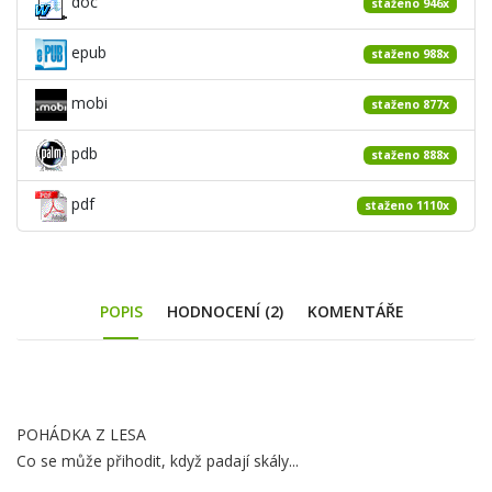
doc
staženo 946x
epub
staženo 988x
mobi
staženo 877x
pdb
staženo 888x
pdf
staženo 1110x
POPIS
HODNOCENÍ (2)
KOMENTÁŘE
Obsah
POHÁDKA Z LESA
záložky
Co se může přihodit, když padají skály...
Popis