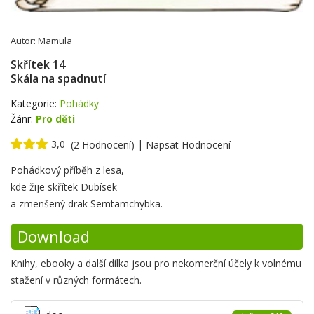
Autor:
Mamula
Skřítek 14
Skála na spadnutí
Kategorie:
Pohádky
Žánr:
Pro děti
3,0
|
(2 Hodnocení)
Napsat Hodnocení
Krátké
Pohádkový příběh z lesa,
shrnutí
kde žije skřítek Dubísek
a zmenšený drak Semtamchybka.
Download
Knihy, ebooky a další dílka jsou pro nekomerční účely k volnému
stažení v různých formátech.