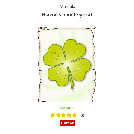
Mamula
Hlavně si umět vybrat
doc pdf txt
5,0
Humor