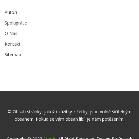
Autoři
Spolupráce
O Nás
Kontakt
Sitemap
© Obsah stránky, jakož i zážitky z četby, jsou volně šiřitelným
obsahem. Pokud se vám obsah líbí, je nám potěšením.
Copyright © 2023
Martis
. All Right Reserved. Design By Pustok