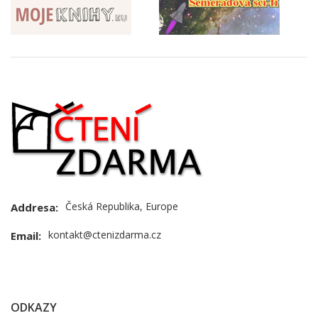
Slider
Česká Republika, Europe
Addresa:
kontakt@ctenizdarma.cz
Email:
ODKAZY