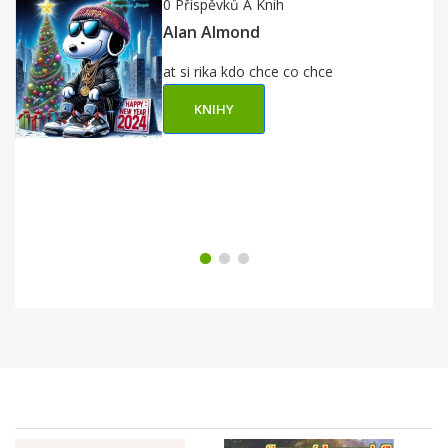
0 Příspěvků A Knih
Alan Almond
at si rika kdo chce co chce
KNIHY
Brand