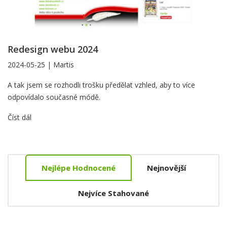
7th
sense
Initiation
Redesign webu 2024
Island.
2024-05-25
|
Martis
Už
A tak jsem se rozhodli trošku předělat vzhled, aby to více
odpovídalo současné módě.
to
chtělo
Číst dál
novější
kabát
Nejčtenější,
Nejlépe Hodnocené
Nejnovější
Nejnovější,
Nejstahovanější
Nejvíce Stahované