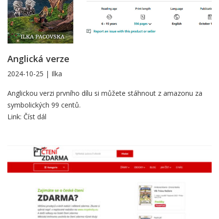
Anglická verze
2024-10-25
|
Ilka
Anglická
Anglickou verzi prvního dílu si můžete stáhnout z amazonu za
symbolických 99 centů.
verze
Link:
Číst dál
prvního
dílu
7.smysl
-
Ostrov
zasvěcení.
-