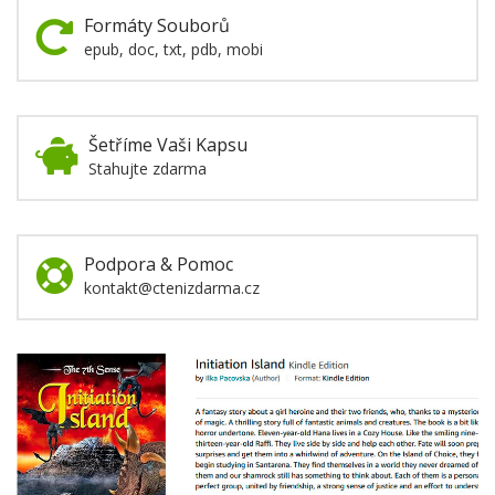
Formáty Souborů
epub, doc, txt, pdb, mobi
Šetříme Vaši Kapsu
Stahujte zdarma
Podpora & Pomoc
kontakt@ctenizdarma.cz
Blog
Sekce