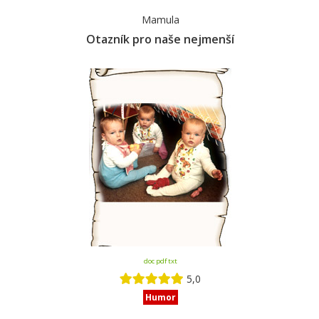
Mamula
Otazník pro naše nejmenší
doc pdf txt
5,0
Humor