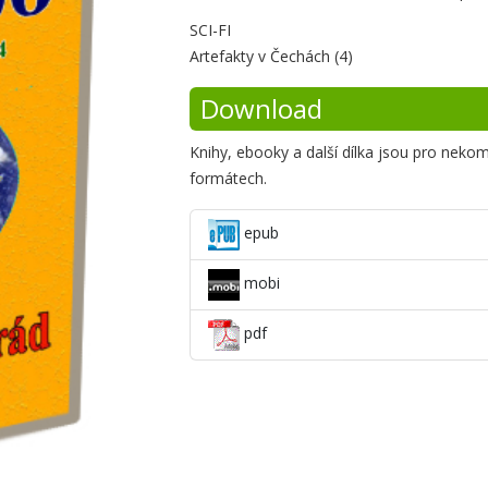
Krátké
SCI-FI
Artefakty v Čechách (4)
shrnutí
Download
Knihy, ebooky a další dílka jsou pro neko
formátech.
epub
mobi
pdf