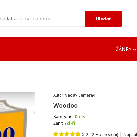
Hledat
ŽÁNRY
ONLINE ČTEČKY
OFFLINE ČTEČK
EPUB Reader Online
DOC Viewer
Autor:
Václav Semerád
MOBI Reader Online
Google EPUB R
Woodoo
PDF DOC TXT Viewer
Google MOBI R
Kategorie:
Knihy
Žánr:
Sci-fi
Adobe PDF Rea
5,0
|
(2 Hodnocení)
Napsa