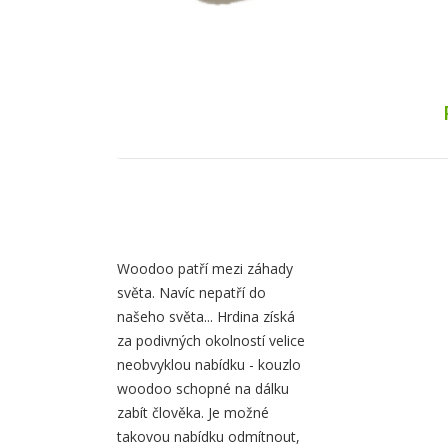
Obsah
záložky
Woodoo patří mezi záhady
světa. Navíc nepatří do
Popis
našeho světa... Hrdina získá
za podivných okolností velice
neobvyklou nabídku - kouzlo
woodoo schopné na dálku
zabít člověka. Je možné
takovou nabídku odmítnout,