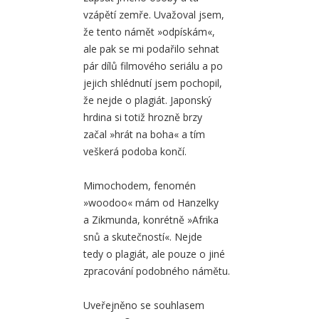
vzápětí zemře. Uvažoval jsem,
že tento námět »odpískám«,
ale pak se mi podařilo sehnat
pár dílů filmového seriálu a po
jejich shlédnutí jsem pochopil,
že nejde o plagiát. Japonský
hrdina si totiž hrozně brzy
začal »hrát na boha« a tím
veškerá podoba končí.
Mimochodem, fenomén
»woodoo« mám od Hanzelky
a Zikmunda, konrétně »Afrika
snů a skutečností«. Nejde
tedy o plagiát, ale pouze o jiné
zpracování podobného námětu.
Uveřejněno se souhlasem