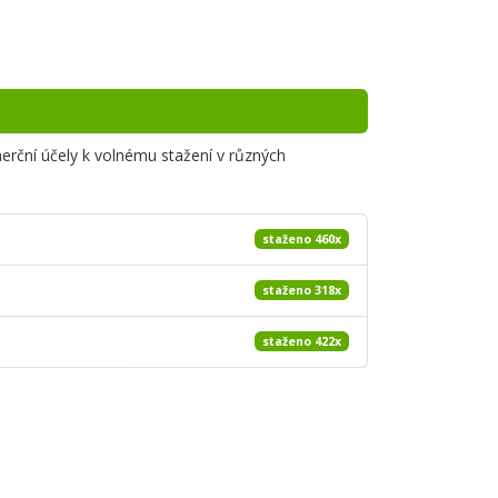
merční účely k volnému stažení v různých
staženo 460x
staženo 318x
staženo 422x