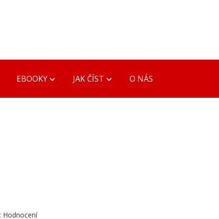
EBOOKY
JAK ČÍST
O NÁS
Y
PŘEVODY FORMÁTŮ
Konverze PDB, MOBI ->
EPUB, MOBI
eader
Konverze DOC -> PDF,
eader
EPUB, MOBI, PDB
der
t Hodnocení